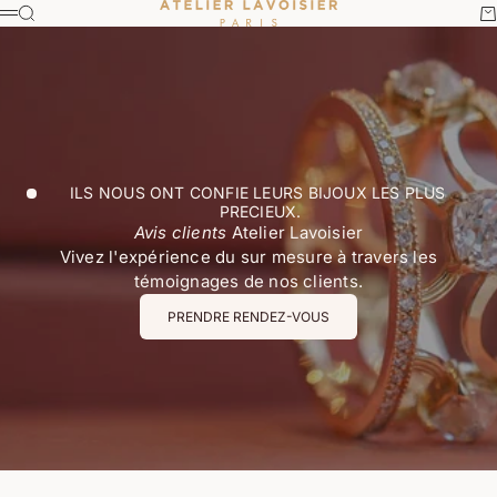
Passer au contenu
Atelier Lavoisier
Recherche
Pa
Menu
ILS NOUS ONT CONFIE LEURS BIJOUX LES PLUS 
PRECIEUX.
Avis clients
Atelier Lavoisier
Vivez l'expérience du sur mesure à travers les
témoignages de nos clients.
PRENDRE RENDEZ-VOUS