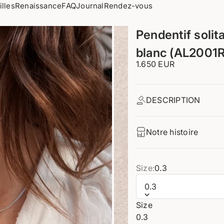
illes
Renaissance
FAQ
Journal
Rendez-vous
Pendentif solit
blanc (AL2001R
Prix de vente
1.650 EUR
DESCRIPTION
Notre histoire
Size:
0.3
0.3
nt 1
ément 2
Size
0.3