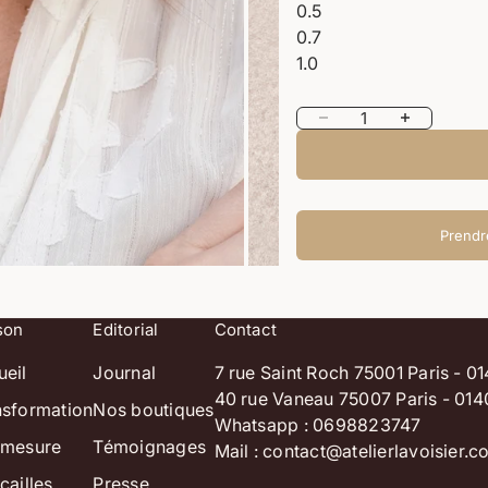
0.5
0.7
1.0
Diminuer la quantité
Augmenter la 
Prendr
son
Editorial
Contact
ueil
Journal
7 rue Saint Roch 75001 Paris - 
40 rue Vaneau 75007 Paris - 01
nsformation
Nos boutiques
Whatsapp : 0698823747
-mesure
Témoignages
Mail :
contact@atelierlavoisier.
cailles
Presse