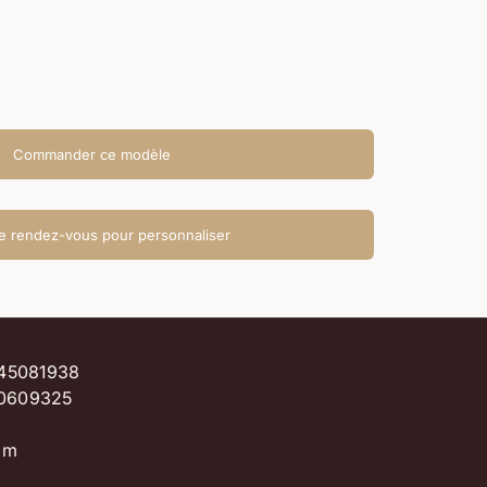
quantité
Commander ce modèle
e rendez-vous pour personnaliser
0145081938
40609325
com