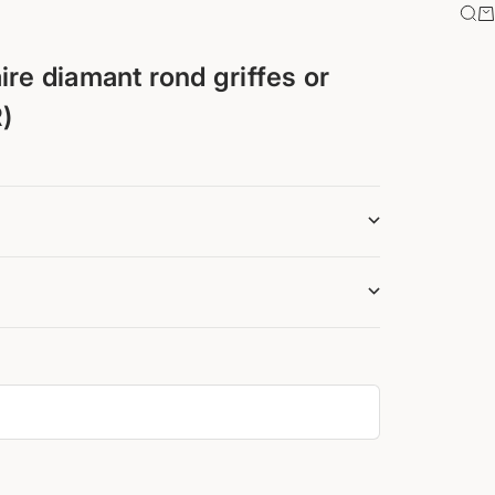
Rec
Pa
aire diamant rond griffes or
)