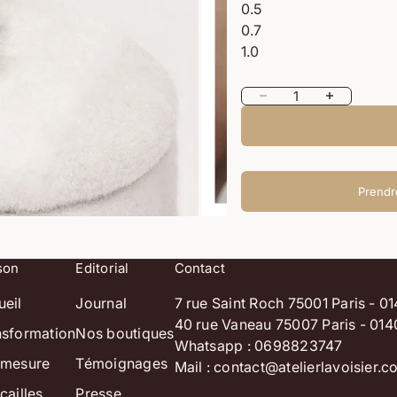
0.5
0.7
1.0
Diminuer la quantité
Augmenter la 
Prendr
son
Editorial
Contact
ueil
Journal
7 rue Saint Roch 75001 Paris - 
40 rue Vaneau 75007 Paris - 01
nsformation
Nos boutiques
Whatsapp : 0698823747
-mesure
Témoignages
Mail :
contact@atelierlavoisier.
cailles
Presse