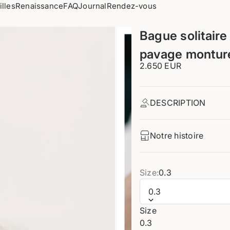
illes
Renaissance
FAQ
Journal
Rendez-vous
Bague solitaire
pavage monture
Prix de vente
2.650 EUR
DESCRIPTION
Notre histoire
Size:
0.3
0.3
nt 1
ément 2
Size
0.3