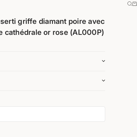
Rec
Pa
 serti griffe diamant poire avec
 cathédrale or rose (AL000P)