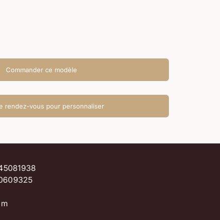
quantité
Commander ce modèle
e rendez-vous pour personnaliser
0145081938
40609325
com